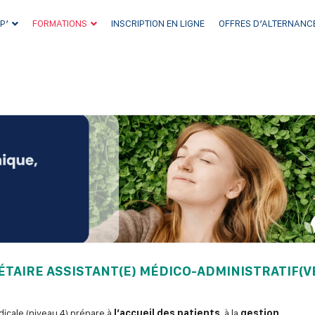
P’
FORMATIONS
INSCRIPTION EN LIGNE
OFFRES D’ALTERNANC
TAIRE ASSISTANT(E) MÉDICO-ADMINISTRATIF(V
dicale (niveau 4) prépare à
l’accueil des patients
, à la
gestion