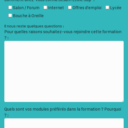
Salon / Forum
Internet
Offres d'emploi
Lycée
Bouche à Oreille
Il nous reste quelques questions :
Pour quelles raisons souhaitez-vous rejoindre cette formation
? :
Quels sont vos modules préférés dans la formation ? Pourquoi
? :