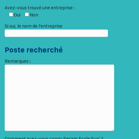
Avez-vous trouvé une entreprise :
Oui
Non
Si oui, le nom de l'entreprise
Poste recherché
Remarques :
Comment avez-vous connu Sesam Ecole Sup' ?