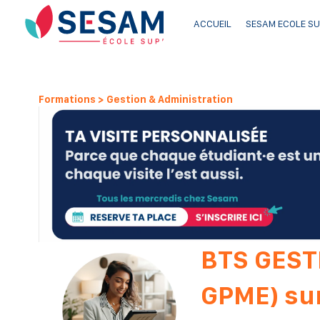
ACCUEIL
SESAM ECOLE SU
Formations > Gestion & Administration
BTS GEST
GPME) su