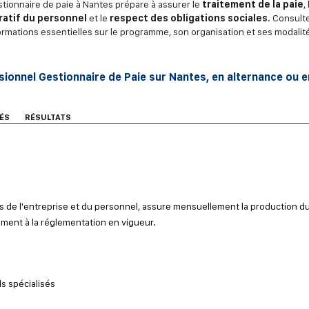
stionnaire de paie à Nantes prépare à assurer le
traitement de la paie
,
ratif du personnel
et le
respect des obligations sociales
. Consulte
ormations essentielles sur le programme, son organisation et ses modalit
ionnel Gestionnaire de Paie sur Nantes, en alternance ou e
ÉS
RÉSULTATS
es de l'entreprise et du personnel, assure mensuellement la production d
ément à la réglementation en vigueur.
ls spécialisés