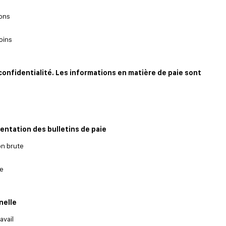
ions
oins
 confidentialité. Les informations en matière de paie sont
sentation des bulletins de paie
on brute
te
nelle
avail