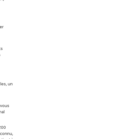
er
e
ts
s
les, un
 vous
nal
200
econnu,