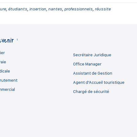
eure
,
étudiants
,
insertion
,
nantes
,
professionnels
,
réussite
venir :
ier
Secrétaire Juridique
Paie
Office Manager
dicale
Assistant de Gestion
crutement
Agent d’Accueil touristique
mmercial
Chargé de sécurité