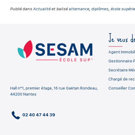
Publié dans
Actualité
et balisé
alternance
,
diplômes
,
école supéri
Je veux de
Agent Immobil
Gestionnaire 
Secrétaire Mé
Chargé de re
Hall n°1, premier étage, 16 rue Gaëtan Rondeau,
Conseiller Co
44200 Nantes
02 40 47 44 39