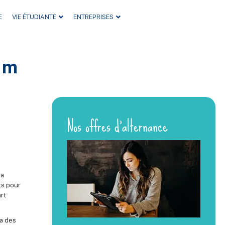
E
VIE ÉTUDIANTE
ENTREPRISES
am
Nos offres d’alternance
la
ts pour
rt
 a des