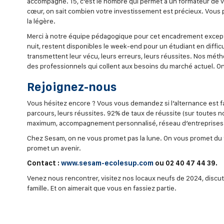
accompagné. 15, c’est le nombre qui permet à un formateur de voi
cœur, on sait combien votre investissement est précieux. Vous 
la légère.
Merci à notre équipe pédagogique pour cet encadrement exceptio
nuit, restent disponibles le week-end pour un étudiant en diffic
transmettent leur vécu, leurs erreurs, leurs réussites. Nos mét
des professionnels qui collent aux besoins du marché actuel. O
Rejoignez-nous
Vous hésitez encore ? Vous vous demandez si l’alternance est f
parcours, leurs réussites. 92% de taux de réussite (sur toutes
maximum, accompagnement personnalisé, réseau d’entreprises p
Chez Sesam, on ne vous promet pas la lune. On vous promet du tr
promet un avenir.
Contact :
www.sesam-ecolesup.com
ou 02 40 47 44 39.
Venez nous rencontrer, visitez nos locaux neufs de 2024, discu
famille. Et on aimerait que vous en fassiez partie.