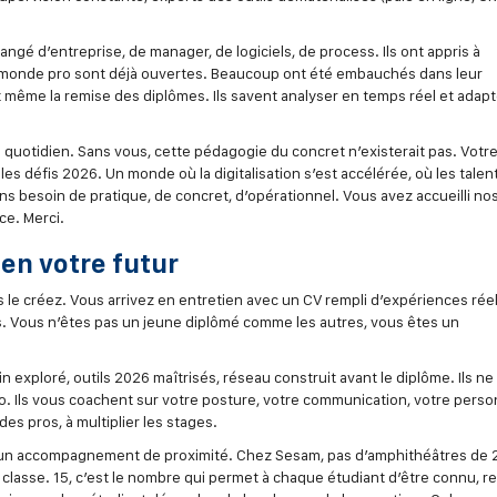
hangé d’entreprise, de manager, de logiciels, de process. Ils ont appris à
 du monde pro sont déjà ouvertes. Beaucoup ont été embauchés dans leur
t même la remise des diplômes. Ils savent analyser en temps réel et adapt
u quotidien. Sans vous, cette pédagogie du concret n’existerait pas. Votr
s défis 2026. Un monde où la digitalisation s’est accélérée, où les talen
s besoin de pratique, de concret, d’opérationnel. Vous avez accueilli no
ce. Merci.
 en votre futur
le créez. Vous arrivez en entretien avec un CV rempli d’expériences réel
. Vous n’êtes pas un jeune diplômé comme les autres, vous êtes un
n exploré, outils 2026 maîtrisés, réseau construit avant le diplôme. Ils ne
ro. Ils vous coachent sur votre posture, votre communication, votre perso
es pros, à multiplier les stages.
 d’un accompagnement de proximité. Chez Sesam, pas d’amphithéâtres de 
 classe. 15, c’est le nombre qui permet à chaque étudiant d’être connu, r