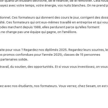
r quand un étudiant décroche, de le relancer, de le remotiver. Cela nous 
payez avec votre temps, votre énergie, vos nuits blanches. On ne prend p
nnel. Ces formateurs qui donnent des cours le jour, corrigent des dossi
ulté. Ces formateurs qui ont eux-mêmes travaillé en entreprise et qui vou
hodes marchent depuis 1988, elles perdurent parce qu’elles forment
n ne change pas une équipe qui gagne, on l’améliore.
aite pour vous ? Regardez nos diplômés 2025. Regardez leurs sourires, l
 nos promos confondues pour l’année 2025), classes de 15 personnes
artenaires solide.
avail, du soutien, des opportunités. Et si vous vous investissez, on vous
tez avec nos étudiants, nos formateurs. Vous verrez, chez Sesam, on est