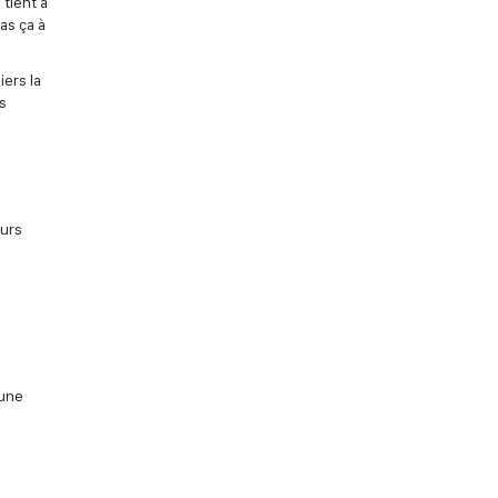
tient à
as ça à
ers la
s
eurs
 une