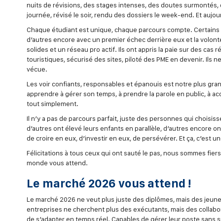
nuits de révisions, des stages intenses, des doutes surmontés, des
journée, révisé le soir, rendu des dossiers le week-end. Et aujourd’
Chaque étudiant est unique, chaque parcours compte. Certains 
d’autres encore avec un premier échec derrière eux et la volon
solides et un réseau pro actif. Ils ont appris la paie sur des ca
touristiques, sécurisé des sites, piloté des PME en devenir. Ils
vécue.
Les voir confiants, responsables et épanouis est notre plus gran
apprendre à gérer son temps, à prendre la parole en public, à acc
tout simplement.
Il n’y a pas de parcours parfait, juste des personnes qui choisiss
d’autres ont élevé leurs enfants en parallèle, d’autres encore on
de croire en eux, d’investir en eux, de persévérer. Et ça, c’est 
Félicitations à tous ceux qui ont sauté le pas, nous sommes fier
monde vous attend.
Le marché 2026 vous attend !
Le marché 2026 ne veut plus juste des diplômes, mais des jeunes 
entreprises ne cherchent plus des exécutants, mais des collabo
de s’adapter en temps réel. Capables de gérer leur poste sans su