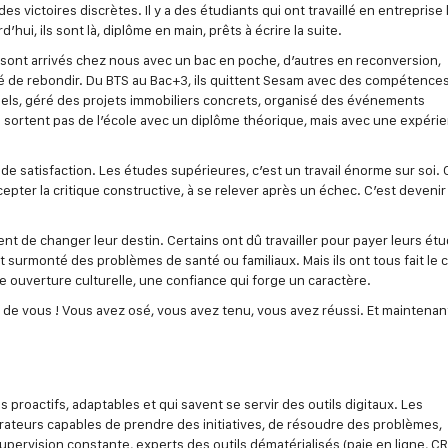
 victoires discrètes. Il y a des étudiants qui ont travaillé en entreprise 
hui, ils sont là, diplôme en main, prêts à écrire la suite.
sont arrivés chez nous avec un bac en poche, d’autres en reconversion,
té de rebondir. Du BTS au Bac+3, ils quittent Sesam avec des compétence
s réels, géré des projets immobiliers concrets, organisé des événements
 ne sortent pas de l’école avec un diplôme théorique, mais avec une expéri
de satisfaction. Les études supérieures, c’est un travail énorme sur soi. 
epter la critique constructive, à se relever après un échec. C’est devenir
ent de changer leur destin. Certains ont dû travailler pour payer leurs étu
t surmonté des problèmes de santé ou familiaux. Mais ils ont tous fait le 
une ouverture culturelle, une confiance qui forge un caractère.
s de vous ! Vous avez osé, vous avez tenu, vous avez réussi. Et maintenant
proactifs, adaptables et qui savent se servir des outils digitaux. Les
rateurs capables de prendre des initiatives, de résoudre des problèmes,
pervision constante, experts des outils dématérialisés (paie en ligne, C