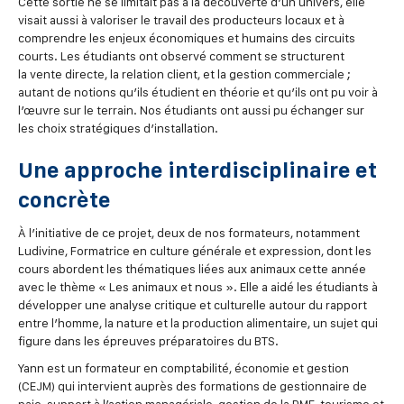
Cette sortie ne se limitait pas à la découverte d’un univers, elle
visait aussi à valoriser le travail des producteurs locaux et à
comprendre les enjeux économiques et humains des circuits
courts. Les étudiants ont observé comment se structurent
la vente directe, la relation client, et la gestion commerciale ;
autant de notions qu’ils étudient en théorie et qu’ils ont pu voir à
l’œuvre sur le terrain. Nos étudiants ont aussi pu échanger sur
les choix stratégiques d’installation.
Une approche interdisciplinaire et
concrète
À l’initiative de ce projet, deux de nos formateurs, notamment
Ludivine, Formatrice en culture générale et expression, dont les
cours abordent les thématiques liées aux animaux cette année
avec le thème « Les animaux et nous ». Elle a aidé les étudiants à
développer une analyse critique et culturelle autour du rapport
entre l’homme, la nature et la production alimentaire, un sujet qui
figure dans les épreuves préparatoires du BTS.
Yann est un formateur en comptabilité, économie et gestion
(CEJM) qui intervient auprès des formations de gestionnaire de
paie, support à l’action managériale, gestion de la PME, tourisme et