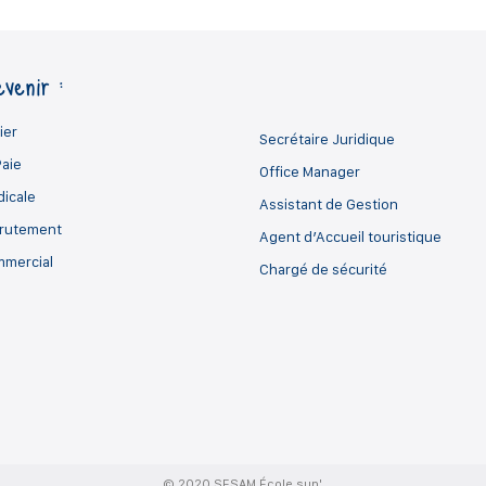
venir :
ier
Secrétaire Juridique
Paie
Office Manager
dicale
Assistant de Gestion
crutement
Agent d’Accueil touristique
mmercial
Chargé de sécurité
© 2020 SESAM École sup'